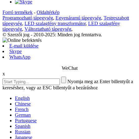
Forró termékek
-
Oldaltérkép
Programozható tápegység
,
Egyenáramú tápegység
,
Testreszabott
tápegység
,
LED szalagfény transzformátor
,
LED szalagfény
tápegység
,
Változtatható tápegység
,
© Szerzői jog - 2010-2025: Minden jog fenntartva.
E-mail küldése
Skype
WhatsApp
WeChat
x
Nyomja meg az Enter billentyűt a
kereséshez, vagy az ESC billentyűt a bezáráshoz
English
Chinese
French
German
Portuguese
Spanish
Russian
Japanese