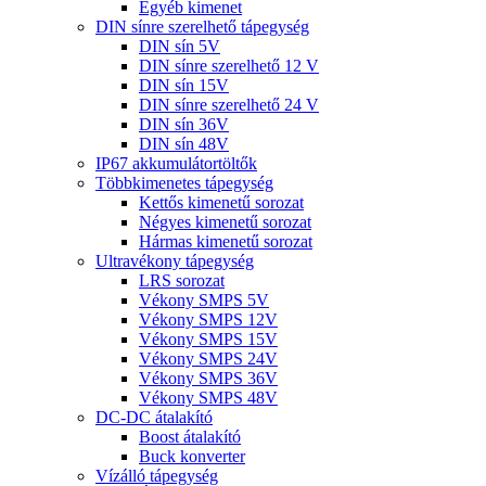
Egyéb kimenet
DIN sínre szerelhető tápegység
DIN sín 5V
DIN sínre szerelhető 12 V
DIN sín 15V
DIN sínre szerelhető 24 V
DIN sín 36V
DIN sín 48V
IP67 akkumulátortöltők
Többkimenetes tápegység
Kettős kimenetű sorozat
Négyes kimenetű sorozat
Hármas kimenetű sorozat
Ultravékony tápegység
LRS sorozat
Vékony SMPS 5V
Vékony SMPS 12V
Vékony SMPS 15V
Vékony SMPS 24V
Vékony SMPS 36V
Vékony SMPS 48V
DC-DC átalakító
Boost átalakító
Buck konverter
Vízálló tápegység