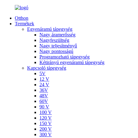
Otthon
Termékek
Egyenáramú tápegység
Nagy áramerősség
Nagyfeszültség
Nagy teljesítményű
Nagy pontosságú
Programozható tápegység
Kétirányú egyenáramú tápegység
Kapcsoló tápegység
5V
12 V
24 V
36V
48V
60V
90 V
100 V
120 V
150 V
200 V
300 V