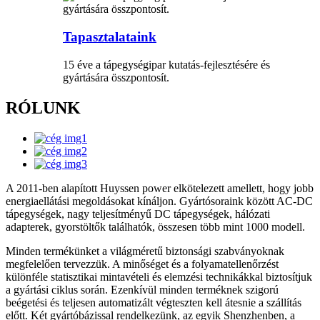
Tapasztalataink
15 éve a tápegységipar kutatás-fejlesztésére és
gyártására összpontosít.
RÓLUNK
A 2011-ben alapított Huyssen power elkötelezett amellett, hogy jobb
energiaellátási megoldásokat kínáljon. Gyártósoraink között AC-DC
tápegységek, nagy teljesítményű DC tápegységek, hálózati
adapterek, gyorstöltők találhatók, összesen több mint 1000 modell.
Minden termékünket a világméretű biztonsági szabványoknak
megfelelően tervezzük. A minőséget és a folyamatellenőrzést
különféle statisztikai mintavételi és elemzési technikákkal biztosítjuk
a gyártási ciklus során. Ezenkívül minden terméknek szigorú
beégetési és teljesen automatizált végteszten kell átesnie a szállítás
előtt. Két gyártóbázissal rendelkezünk, az egyik Shenzhenben, a