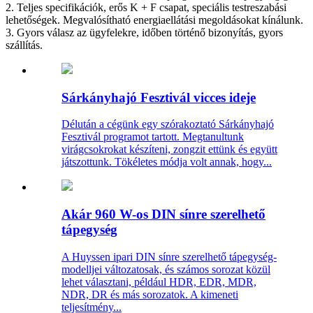
2. Teljes specifikációk, erős K + F csapat, speciális testreszabási
lehetőségek. Megvalósítható energiaellátási megoldásokat kínálunk.
3. Gyors válasz az ügyfelekre, időben történő bizonyítás, gyors
szállítás.
Sárkányhajó Fesztivál vicces ideje
Délután a cégünk egy szórakoztató Sárkányhajó
Fesztivál programot tartott. Megtanultunk
virágcsokrokat készíteni, zongzit ettünk és együtt
játszottunk. Tökéletes módja volt annak, hogy...
Akár 960 W-os DIN sínre szerelhető
tápegység
A Huyssen ipari DIN sínre szerelhető tápegység-
modelljei változatosak, és számos sorozat közül
lehet választani, például HDR, EDR, MDR,
NDR, DR és más sorozatok. A kimeneti
teljesítmény...