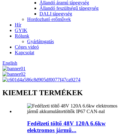
Állandó áramú tápegység
Állandó feszültségű tápegység
DALI tápegység
Hordozható erőművek
Hír
GYIK
Rólunk
Gyárlátogatás
Céges videó
Kapcsolat
English
KIEMELT TERMÉKEK
Fedélzeti töltő 48V 120A 6.6kw
elektromos jármű...