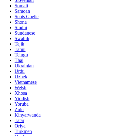
Slovenian
Somali
Samoan
Scots Gaelic
Shona
Sindhi
Sundanese
Swahili
Tajik
Tamil
Telugu
Thai
Ukrainian
Urdu
Uzbek
Vietnamese
Welsh
Xhosa
Yiddish
Yoruba
Zulu
Kinyarwanda
Tatar
Oriya
Turkmen