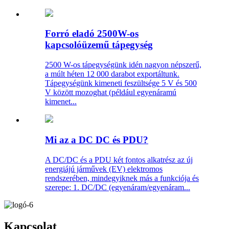
Forró eladó 2500W-os
kapcsolóüzemű tápegység
2500 W-os tápegységünk idén nagyon népszerű,
a múlt héten 12 000 darabot exportáltunk.
Tápegységünk kimeneti feszültsége 5 V és 500
V között mozoghat (például egyenáramú
kimenet...
Mi az a DC DC és PDU?
A DC/DC és a PDU két fontos alkatrész az új
energiájú járművek (EV) elektromos
rendszerében, mindegyiknek más a funkciója és
szerepe: 1. DC/DC (egyenáram/egyenáram...
Kapcsolat